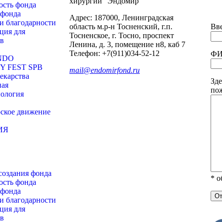
хирургии “Эндомир”
ость фонда
 фонда
Адрес: 187000, Ленинградская
и благодарности
область м.р-н Тосненский, г.п.
Вве
ция для
Тосненское, г. Тосно, проспект
в
Ленина, д. 3, помещение н8, каб 7
Телефон: +7(911)034-52-12
ФИ
NDO
Y FEST SPB
mail@endomirfond.ru
екарства
Зде
ная
по
ология
ское движение
ИЯ
создания фонда
* о
ость фонда
 фонда
и благодарности
ция для
в