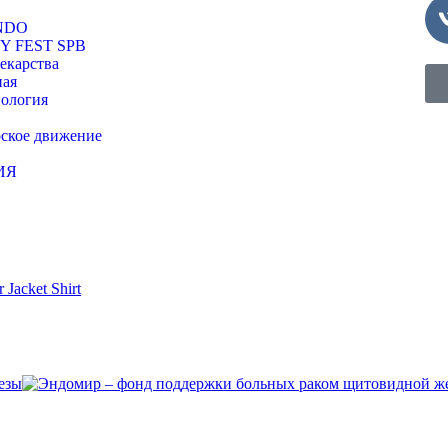
NDO
Y FEST SPB
екарства
ная
ология
ское движение
ИЯ
er
Jacket
Shirt