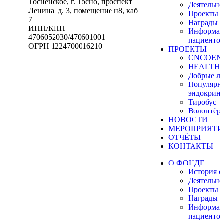
Тосненское, г. Тосно, проспект
Деятельн
Ленина, д. 3, помещение н8, каб
Проекты
7
Награды 
ИНН/КПП
Информа
4706052030/470601001
пациенто
ОГРН 1224700016210
ПРОЕКТЫ
ONCOE
HEALTH
Добрые л
Популяр
эндокрин
Тиробус
Волонтёр
НОВОСТИ
МЕРОПРИЯТ
ОТЧЁТЫ
КОНТАКТЫ
О ФОНДЕ
История 
Деятельн
Проекты
Награды 
Информа
пациенто