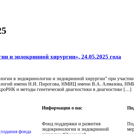
25
и и эндокринной хирургии», 24.05.2025 года
ологии в эндокринологии и эндокринной хирургии” при участи
ологий имени Н.И. Пирогова, НМИЦ имени В.А. Алмазова, НМ
кроРНК и методы генетической диагностики в диагностике […]
Информация о нас
По
Фонд поддержки и развития
По
эндокринологии и эндокринной
ме
создания фонда