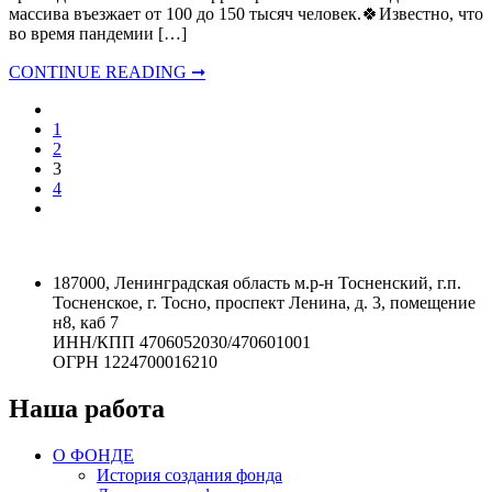
массива въезжает от 100 до 150 тысяч человек.🍀Известно, что
во время пандемии […]
CONTINUE READING ➞
1
2
3
4
187000, Ленинградская область м.р-н Тосненский, г.п.
Тосненское, г. Тосно, проспект Ленина, д. 3, помещение
н8, каб 7
ИНН/КПП 4706052030/470601001
ОГРН 1224700016210
Наша работа
О ФОНДЕ
История создания фонда