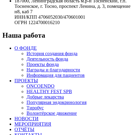
187000, Ленинградская область м.р-н Тосненский, г.п.
Тосненское, г. Тосно, проспект Ленина, д. 3, помещение
н8, каб 7
ИНН/КПП 4706052030/470601001
ОГРН 1224700016210
Наша работа
О ФОНДЕ
История создания фонда
Деятельность фонда
Проекты фонда
Награды и благодарности
Информация для пациентов
ПРОЕКТЫ
ONCOENDO
HEALTHY FEST SPB
Добрые лекарства
Популярная эндокринология
Тиробус
Волонтёрское движение
НОВОСТИ
МЕРОПРИЯТИЯ
ОТЧЁТЫ
КОНТАКТЫ